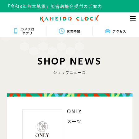
「令和8年熊本地震」災害義援金受付のご案内
カメクロ
営業時間
アクセス
アプリ
S
H
O
P
N
E
W
S
ショップニュース
318
ONLY
スーツ