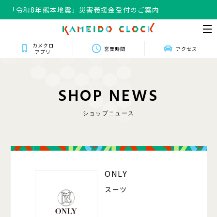
「令和8年熊本地震」災害義援金受付のご案内
カメクロ
営業時間
アクセス
アプリ
S
H
O
P
N
E
W
S
ショップニュース
318
ONLY
スーツ