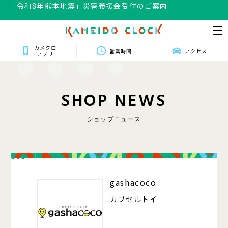
「令和8年熊本地震」災害義援金受付のご案内
カメクロ
営業時間
アクセス
アプリ
S
H
O
P
N
E
W
S
ショップニュース
308
gashacoco
カプセルトイ