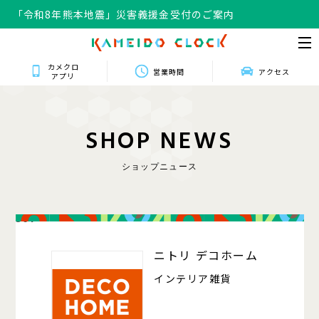
「令和8年熊本地震」災害義援金受付のご案内
カメクロ
営業時間
アクセス
アプリ
S
H
O
P
N
E
W
S
ショップニュース
301
ニトリ デコホーム
インテリア雑貨