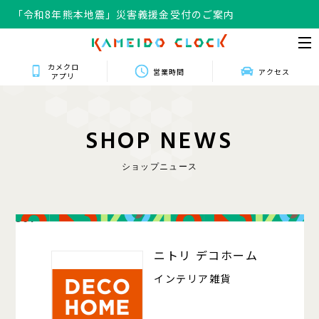
「令和8年熊本地震」災害義援金受付のご案内
カメクロ
営業時間
アクセス
アプリ
S
H
O
P
N
E
W
S
ショップニュース
301
ニトリ デコホーム
インテリア雑貨