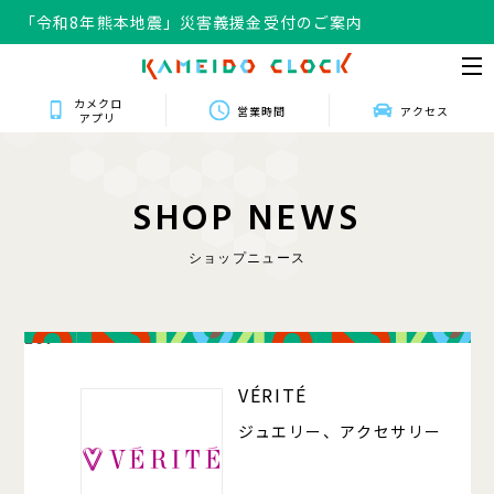
「令和8年熊本地震」災害義援金受付のご案内
カメクロ
営業時間
アクセス
アプリ
S
H
O
P
N
E
W
S
ショップニュース
207
VÉRITÉ
ジュエリー、アクセサリー