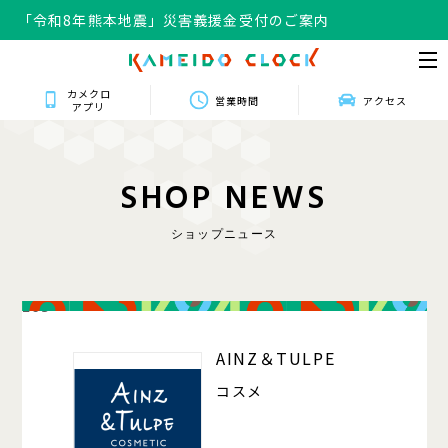
「令和8年熊本地震」災害義援金受付のご案内
カメクロ
営業時間
アクセス
アプリ
S
H
O
P
N
E
W
S
ショップニュース
203
AINZ＆TULPE
コスメ