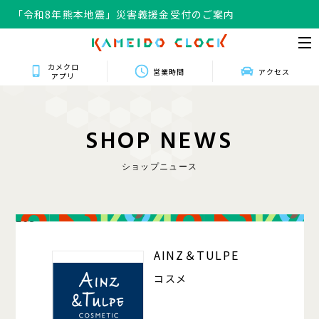
「令和8年熊本地震」災害義援金受付のご案内
カメクロ
営業時間
アクセス
アプリ
S
H
O
P
N
E
W
S
ショップニュース
203
AINZ＆TULPE
コスメ