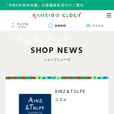
「令和8年熊本地震」災害義援金受付のご案内
カメクロ
営業時間
アクセス
アプリ
S
H
O
P
N
E
W
S
ショップニュース
203
AINZ＆TULPE
コスメ