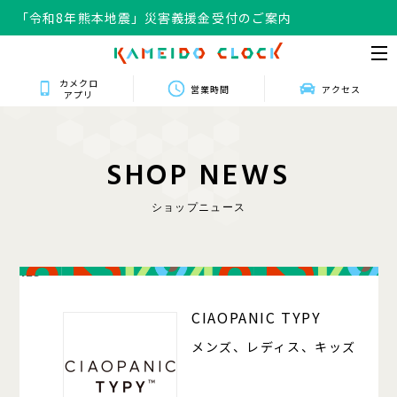
「令和8年熊本地震」災害義援金受付のご案内
カメクロ
営業時間
アクセス
アプリ
S
H
O
P
N
E
W
S
ショップニュース
125
CIAOPANIC TYPY
メンズ、レディス、キッズ