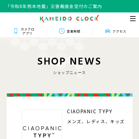
「令和8年熊本地震」災害義援金受付のご案内
カメクロ
営業時間
アクセス
アプリ
S
H
O
P
N
E
W
S
ショップニュース
125
CIAOPANIC TYPY
メンズ、レディス、キッズ