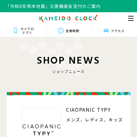
「令和8年熊本地震」災害義援金受付のご案内
カメクロ
営業時間
アクセス
アプリ
S
H
O
P
N
E
W
S
ショップニュース
125
CIAOPANIC TYPY
メンズ、レディス、キッズ