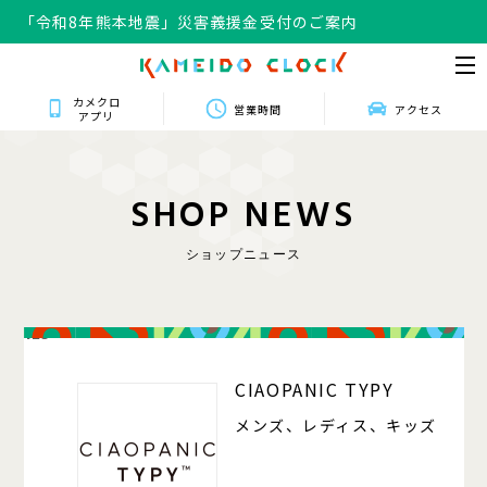
「令和8年熊本地震」災害義援金受付のご案内
カメクロ
営業時間
アクセス
アプリ
S
H
O
P
N
E
W
S
ショップニュース
125
CIAOPANIC TYPY
メンズ、レディス、キッズ