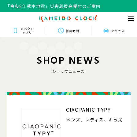
「令和8年熊本地震」災害義援金受付のご案内
カメクロ
営業時間
アクセス
アプリ
S
H
O
P
N
E
W
S
ショップニュース
125
CIAOPANIC TYPY
メンズ、レディス、キッズ