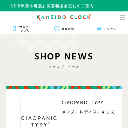
「令和8年熊本地震」災害義援金受付のご案内
カメクロ
営業時間
アクセス
アプリ
S
H
O
P
N
E
W
S
ショップニュース
125
CIAOPANIC TYPY
メンズ、レディス、キッズ