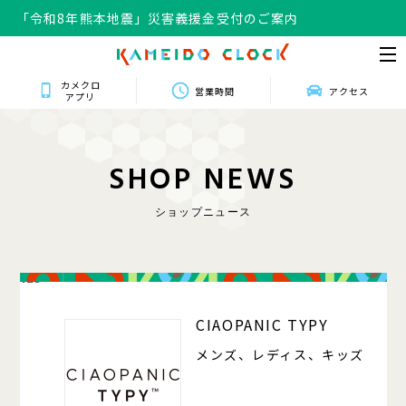
「令和8年熊本地震」災害義援金受付のご案内
カメクロ
営業時間
アクセス
アプリ
S
H
O
P
N
E
W
S
ショップニュース
125
CIAOPANIC TYPY
メンズ、レディス、キッズ