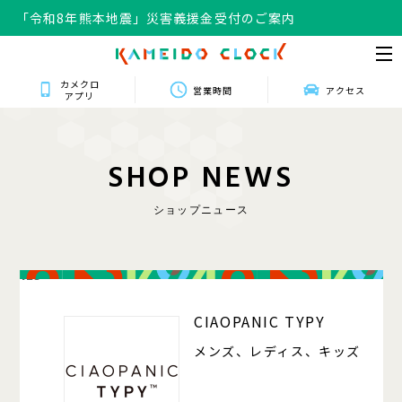
「令和8年熊本地震」災害義援金受付のご案内
カメクロ
営業時間
アクセス
アプリ
S
H
O
P
N
E
W
S
ショップニュース
125
CIAOPANIC TYPY
メンズ、レディス、キッズ