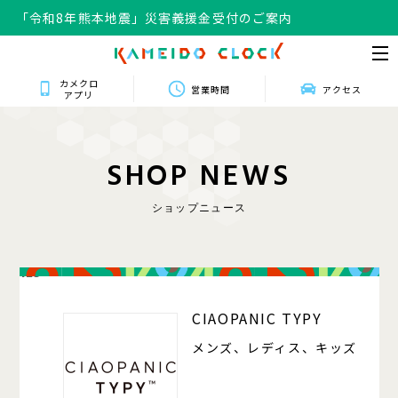
「令和8年熊本地震」災害義援金受付のご案内
カメクロ
営業時間
アクセス
アプリ
S
H
O
P
N
E
W
S
ショップニュース
125
CIAOPANIC TYPY
メンズ、レディス、キッズ