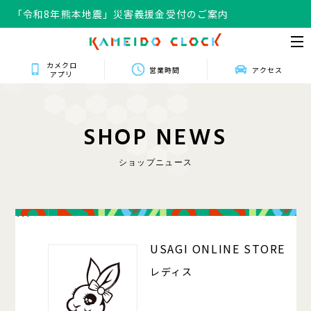
「令和8年熊本地震」災害義援金受付のご案内
カメクロ
営業時間
アクセス
アプリ
S
H
O
P
N
E
W
S
ショップニュース
111
USAGI ONLINE STORE
レディス