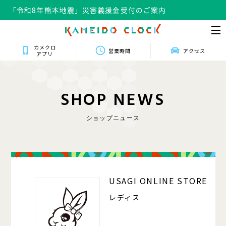
「令和8年熊本地震」災害義援金受付のご案内
カメクロ
営業時間
アクセス
アプリ
S
H
O
P
N
E
W
S
ショップニュース
111
USAGI ONLINE STORE
レディス