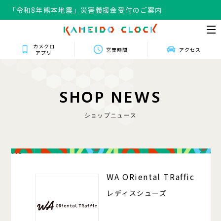
「令和8年熊本地震」災害義援金受付のご案内
カメクロ
営業時間
アクセス
アプリ
S
H
O
P
N
E
W
S
ショップニュース
118
WA ORiental TRaffic
レディスシューズ