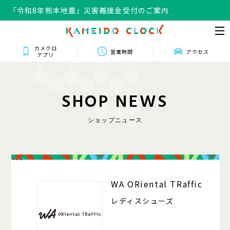
「令和8年熊本地震」災害義援金受付のご案内
カメクロ
営業時間
アクセス
アプリ
S
H
O
P
N
E
W
S
ショップニュース
118
WA ORiental TRaffic
レディスシューズ