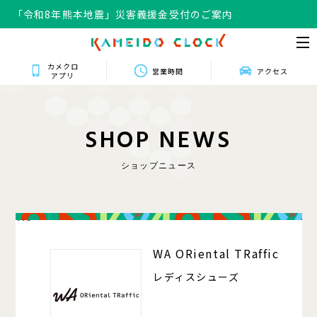
「令和8年熊本地震」災害義援金受付のご案内
カメクロ
営業時間
アクセス
アプリ
S
H
O
P
N
E
W
S
ショップニュース
118
WA ORiental TRaffic
レディスシューズ