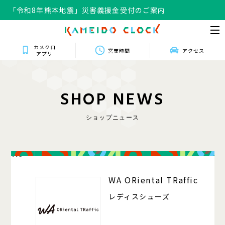
「令和8年熊本地震」災害義援金受付のご案内
カメクロ
営業時間
アクセス
アプリ
S
H
O
P
N
E
W
S
ショップニュース
118
WA ORiental TRaffic
レディスシューズ