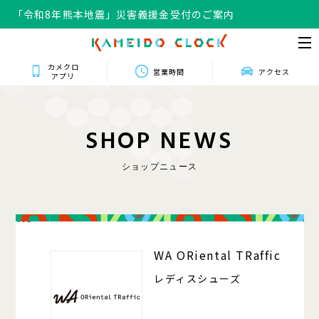
「令和8年熊本地震」災害義援金受付のご案内
カメクロ
営業時間
アクセス
アプリ
S
H
O
P
N
E
W
S
ショップニュース
118
WA ORiental TRaffic
レディスシューズ