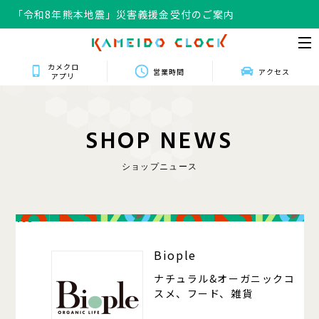
「令和8年熊本地震」災害義援金受付のご案内
カメクロ
営業時間
アクセス
アプリ
S
H
O
P
N
E
W
S
ショップニュース
105
Biople
ナチュラル&オーガニックコ
スメ、フード、雑貨