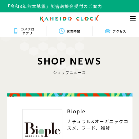
「令和8年熊本地震」災害義援金受付のご案内
カメクロ
営業時間
アクセス
アプリ
S
H
O
P
N
E
W
S
ショップニュース
105
Biople
ナチュラル&オーガニックコ
スメ、フード、雑貨