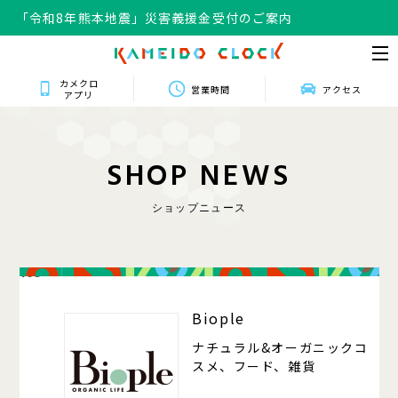
「令和8年熊本地震」災害義援金受付のご案内
カメクロ
営業時間
アクセス
アプリ
S
H
O
P
N
E
W
S
ショップニュース
105
Biople
ナチュラル&オーガニックコ
スメ、フード、雑貨