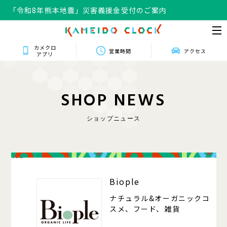
「令和8年熊本地震」災害義援金受付のご案内
カメクロ
営業時間
アクセス
アプリ
S
H
O
P
N
E
W
S
ショップニュース
105
Biople
ナチュラル&オーガニックコ
スメ、フード、雑貨