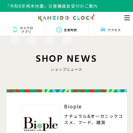
「令和8年熊本地震」災害義援金受付のご案内
カメクロ
営業時間
アクセス
アプリ
S
H
O
P
N
E
W
S
ショップニュース
105
Biople
ナチュラル&オーガニックコ
スメ、フード、雑貨