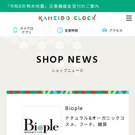
「令和8年熊本地震」災害義援金受付のご案内
カメクロ
営業時間
アクセス
アプリ
S
H
O
P
N
E
W
S
ショップニュース
105
Biople
ナチュラル&オーガニックコ
スメ、フード、雑貨