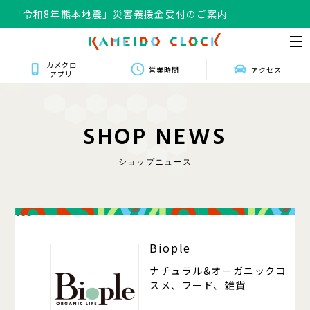
「令和8年熊本地震」災害義援金受付のご案内
カメクロ
営業時間
アクセス
アプリ
S
H
O
P
N
E
W
S
ショップニュース
105
Biople
ナチュラル&オーガニックコ
スメ、フード、雑貨