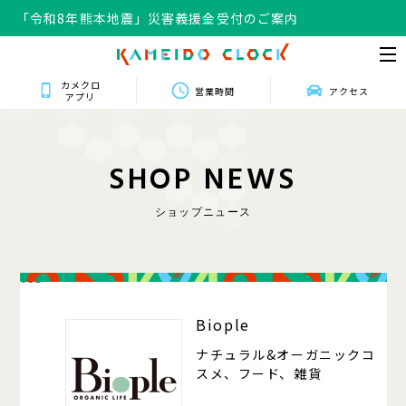
「令和8年熊本地震」災害義援金受付のご案内
カメクロ
営業時間
アクセス
アプリ
S
H
O
P
N
E
W
S
ショップニュース
105
Biople
ナチュラル&オーガニックコ
スメ、フード、雑貨