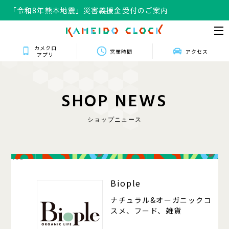
「令和8年熊本地震」災害義援金受付のご案内
カメクロ
営業時間
アクセス
アプリ
S
H
O
P
N
E
W
S
ショップニュース
105
Biople
ナチュラル&オーガニックコ
スメ、フード、雑貨