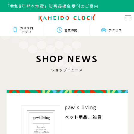
「令和8年熊本地震」災害義援金受付のご案内
カメクロ
営業時間
アクセス
アプリ
S
H
O
P
N
E
W
S
ショップニュース
102
paw's living
ペット用品、雑貨