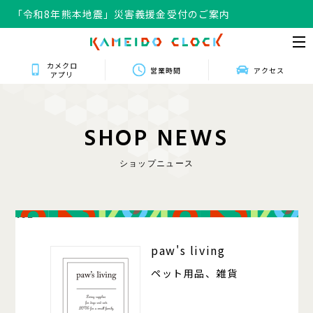
「令和8年熊本地震」災害義援金受付のご案内
カメクロ
営業時間
アクセス
アプリ
S
H
O
P
N
E
W
S
ショップニュース
102
paw's living
ペット用品、雑貨