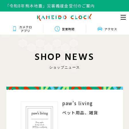
「令和8年熊本地震」災害義援金受付のご案内
カメクロ
営業時間
アクセス
アプリ
S
H
O
P
N
E
W
S
ショップニュース
102
paw's living
ペット用品、雑貨