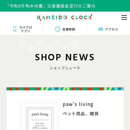
「令和8年熊本地震」災害義援金受付のご案内
カメクロ
営業時間
アクセス
アプリ
S
H
O
P
N
E
W
S
ショップニュース
102
paw's living
ペット用品、雑貨