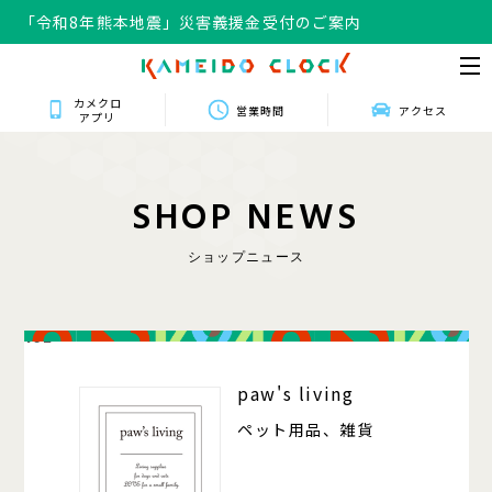
「令和8年熊本地震」災害義援金受付のご案内
「令和8年熊本地震」災害義援金受付のご案内
カメクロ
営業時間
アクセス
アプリ
S
H
O
P
N
E
W
S
ショップニュース
102
paw's living
ペット用品、雑貨