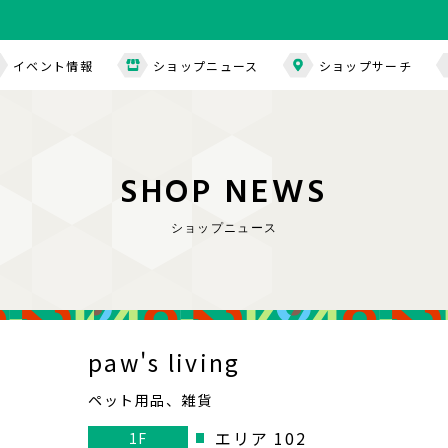
イベント情報
ショップニュース
ショップサーチ
S
H
O
P
N
E
W
S
ショップニュース
paw's living
ペット用品、雑貨
エリア 102
1F