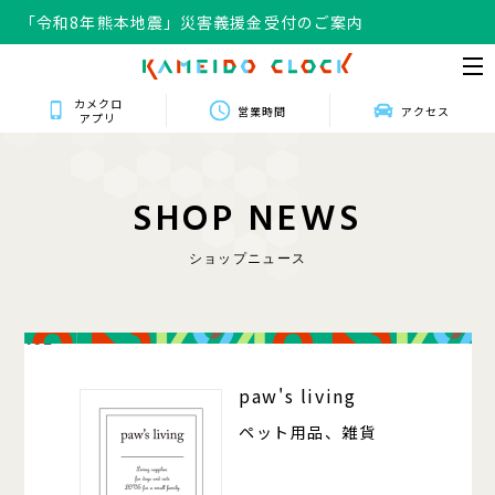
「令和8年熊本地震」災害義援金受付のご案内
カメクロ
営業時間
アクセス
アプリ
S
H
O
P
N
E
W
S
ショップニュース
102
paw's living
ペット用品、雑貨