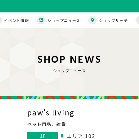
イベント情報
ショップニュース
ショップサーチ
S
H
O
P
N
E
W
S
ショップニュース
paw's living
ペット用品、雑貨
エリア 102
1F