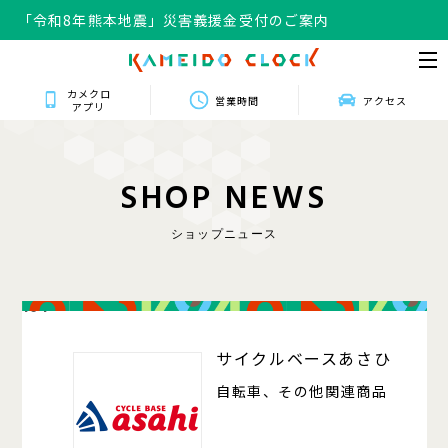
「令和8年熊本地震」災害義援金受付のご案内
カメクロ
営業時間
アクセス
アプリ
S
H
O
P
N
E
W
S
ショップニュース
104
サイクルベースあさひ
自転車、その他関連商品