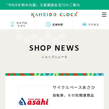
「令和8年熊本地震」災害義援金受付のご案内
カメクロ
営業時間
アクセス
アプリ
S
H
O
P
N
E
W
S
ショップニュース
104
サイクルベースあさひ
自転車、その他関連商品