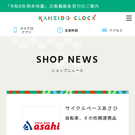
「令和8年熊本地震」災害義援金受付のご案内
カメクロ
営業時間
アクセス
アプリ
S
H
O
P
N
E
W
S
ショップニュース
104
サイクルベースあさひ
自転車、その他関連商品