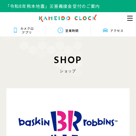
「令和8年熊本地震」災害義援金受付のご案内
カメクロ
営業時間
アクセス
アプリ
S
H
O
P
ショップ