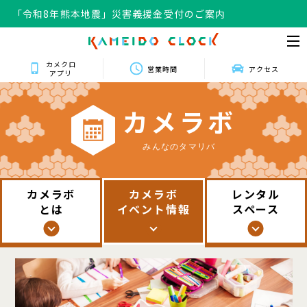
「令和8年熊本地震」災害義援金受付のご案内
カメクロ
営業時間
アクセス
アプリ
カ
メ
ラ
ボ
みんなのタマリバ
カメラボ
カメラボ
レンタル
とは
イベント情報
スペース