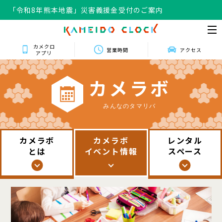
「令和8年熊本地震」災害義援金受付のご案内
カメクロ
営業時間
アクセス
アプリ
カ
メ
ラ
ボ
みんなのタマリバ
カメラボ
カメラボ
レンタル
とは
イベント情報
スペース