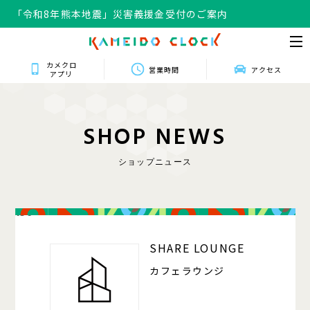
「令和8年熊本地震」災害義援金受付のご案内
カメクロ
営業時間
アクセス
アプリ
S
H
O
P
N
E
W
S
ショップニュース
150
SHARE LOUNGE
カフェラウンジ