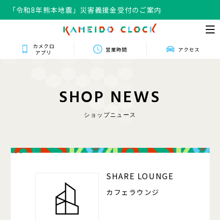
「令和8年熊本地震」災害義援金受付のご案内
カメクロ
営業時間
アクセス
アプリ
S
H
O
P
N
E
W
S
ショップニュース
150
SHARE LOUNGE
カフェラウンジ